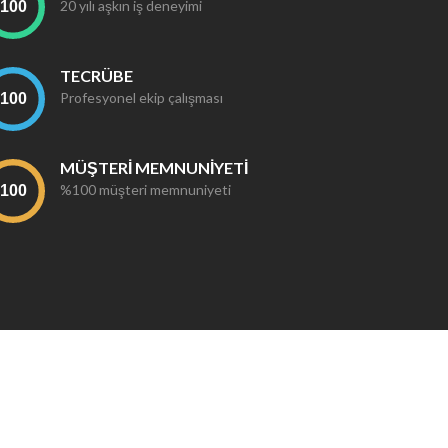
20 yılı aşkın iş deneyimi
TECRÜBE
Profesyonel ekip çalışması
MÜŞTERİ MEMNUNİYETİ
%100 müşteri memnuniyeti