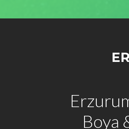
ER
Erzuru
Boya 