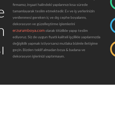
e
firmamız, inşaat halindeki yapılarınızı kısa sürede
tamamlayarak teslim etmektedir. Ev ve iş yerlerinizin
yenilenmesi gereken iç ve dış cephe boyalarını,
n
dekorasyon ve güzelleştirme işlemlerini
erzurumboya.com
olarak titizlikle yapıp teslim
ediyoruz. Siz de uygun fiyatlı kaliteli işçilikle yapılarınızda
ı
değişiklik yapmak istiyorsanız mutlaka bizimle iletişime
geçin. Bizden teklif almadan boya & badana ve
dekorasyon işlerinizi yaptırmayın.