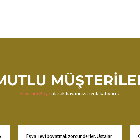
MUTLU MÜŞTERILE
Erzurum Boya
olarak hayatınıza renk katıyoruz
e
Eşyalı evi boyatmak zordur derler. Ustalar
O