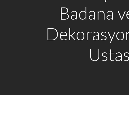
Badana v
Dekorasyo
Ustas